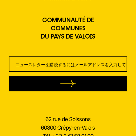
COMMUNAUTÉ DE
COMMUNES
DU PAYS DE VALOIS
ニ
ュ
ー
ス
レ
タ
ー
62 rue de Soissons
60800 Crépy-en-Valois