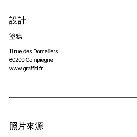
設計
塗鴉
11 rue des Domeiliers
60200 Compiègne
www.graffiti.fr
照片來源