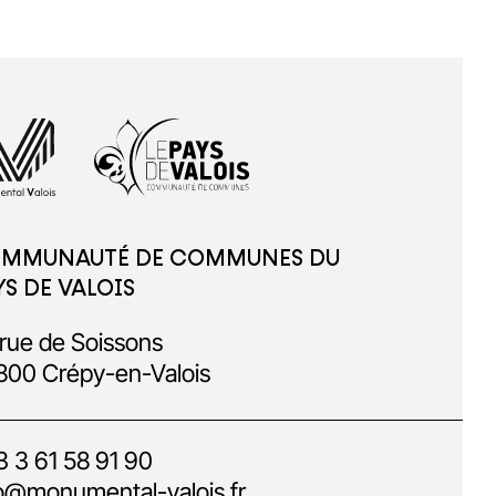
MMUNAUTÉ DE COMMUNES DU
YS DE VALOIS
rue de Soissons
800 Crépy-en-Valois
 3 61 58 91 90
o@monumental-valois.fr