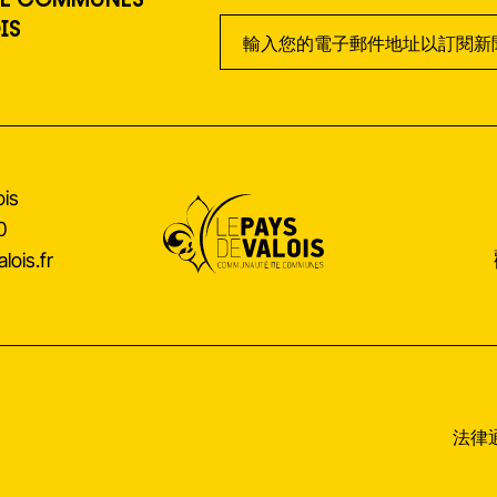
E COMMUNES
訊
IS
is
0
ois.fr
法律