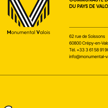
COMMUNAUTÉ D
DU PAYS DE VALO
62 rue de Soissons
60800 Crépy-en-Valo
Tél.
+33 3 61 58 91 9
info@monumental-val