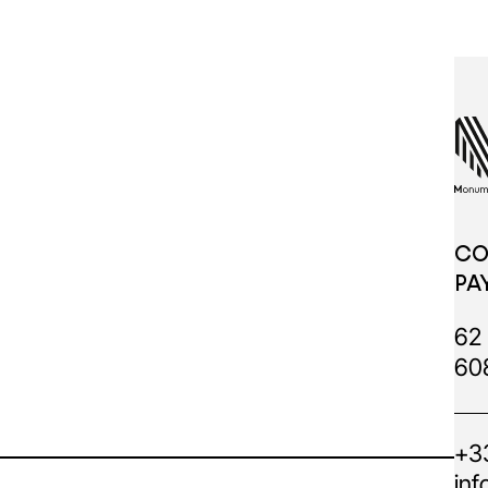
CO
PA
62 
60
+33
inf