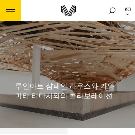
쿠키 관리 패널
KO
루인아트 샴페인 하우스와 카와
마타 타다시와의 콜라보레이션